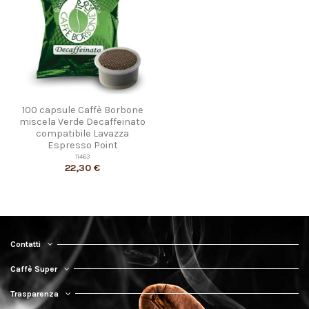
100 capsule Caffè Borbone
miscela Verde Decaffeinato
compatibile Lavazza
Espresso Point
11463
22,30 €
Contatti
Caffè Super
Trasparenza