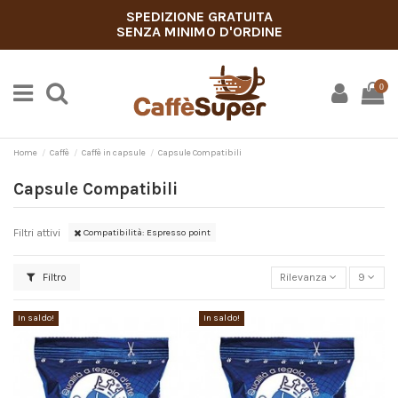
SPEDIZIONE GRATUITA
SENZA MINIMO D'ORDINE
0
Home
Caffè
Caffè in capsule
Capsule Compatibili
Capsule Compatibili
Filtri attivi
Compatibilità: Espresso point
Filtro
Rilevanza
9
In saldo!
In saldo!