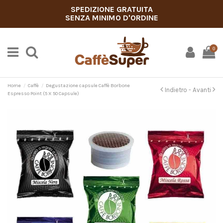
SPEDIZIONE GRATUITA
SENZA MINIMO D'ORDINE
0
Home
Caffè
Degustazione capsule Caffè Borbone
Indietro -
Avanti
Espresso Point (5 X 50 Capsule)