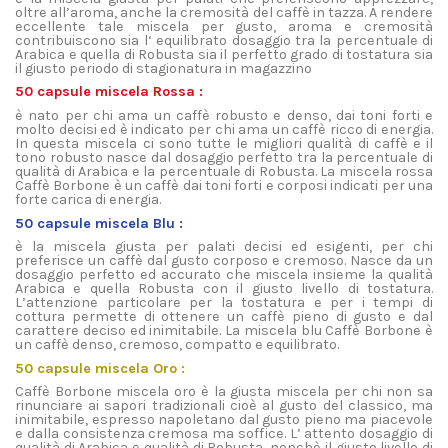
oltre all’aroma, anche la cremosità del caffè in tazza. A rendere
eccellente tale miscela per gusto, aroma e cremosità
contribuiscono sia l‘ equilibrato dosaggio tra la percentuale di
Arabica e quella di Robusta sia il perfetto grado di tostatura sia
il giusto periodo di stagionatura in magazzino
50 capsule miscela Rossa :
è nato per chi ama un caffè robusto e denso, dai toni forti e
molto decisi ed è indicato per chi ama un caffè ricco di energia.
In questa miscela ci sono tutte le migliori qualità di caffè e il
tono robusto nasce dal dosaggio perfetto tra la percentuale di
qualità di Arabica e la percentuale di Robusta. La miscela rossa
Caffè Borbone è un caffè dai toni forti e corposi indicati per una
forte carica di energia.
50 capsule miscela Blu :
è la miscela giusta per palati decisi ed esigenti, per chi
preferisce un caffè dal gusto corposo e cremoso. Nasce da un
dosaggio perfetto ed accurato che miscela insieme la qualità
Arabica e quella Robusta con il giusto livello di tostatura.
L’attenzione particolare per la tostatura e per i tempi di
cottura permette di ottenere un caffè pieno di gusto e dal
carattere deciso ed inimitabile. La miscela blu Caffè Borbone è
un caffè denso, cremoso, compatto e equilibrato.
50 capsule miscela Oro :
Caffè Borbone miscela oro è la giusta miscela per chi non sa
rinunciare ai sapori tradizionali cioè al gusto del classico, ma
inimitabile, espresso napoletano dal gusto pieno ma piacevole
e dalla consistenza cremosa ma soffice. L’ attento dosaggio di
qualità di Arabica e qualità di Robusta, nonchè il giusto livello di