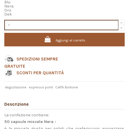
Blu
Nera
Oro
Dek
Aggiungi al carrello
SPEDIZIONI SEMPRE
GRATUITE
SCONTI PER QUANTITÀ
degustazione
espresso point
Caffè Borbone
Descrizione
La confezione contiene:
50 capsule miscela Nera :
è la miscela giusta per palati che preferiscono apprezzare,