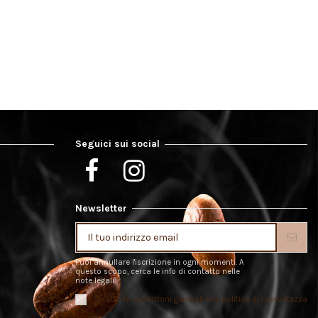
Seguici sui social
Newsletter
Puoi annullare l'iscrizione in ogni momenti. A
questo scopo, cerca le info di contatto nelle
note legali.
Accetto le condizioni generali e la politica di riservatezza