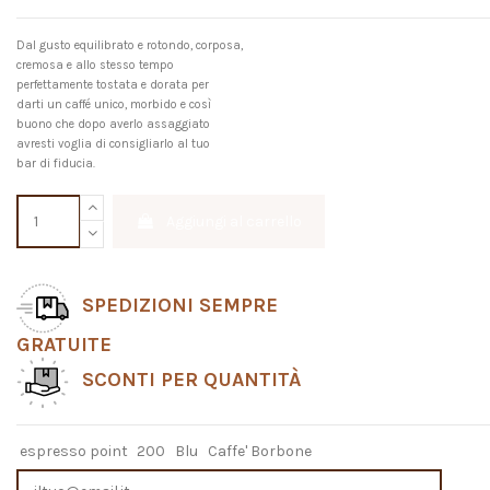
Dal gusto equilibrato e rotondo, corposa,
cremosa e allo stesso tempo
perfettamente tostata e dorata per
darti un caffé unico, morbido e così
buono che dopo averlo assaggiato
avresti voglia di consigliarlo al tuo
bar di fiducia.
Aggiungi al carrello
SPEDIZIONI SEMPRE
GRATUITE
SCONTI PER QUANTITÀ
espresso point
200
Blu
Caffe' Borbone