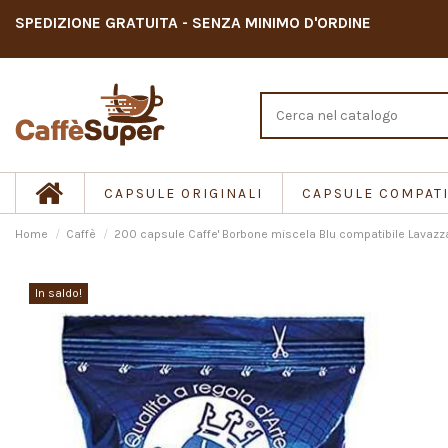
SPEDIZIONE GRATUITA - SENZA MINIMO D'ORDINE
CAPSULE ORIGINALI
CAPSULE COMPATI
Home
Caffè
200 capsule Caffe' Borbone miscela Blu compatibile Lavazz
In saldo!