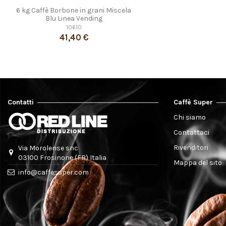
6 kg Caffè Borbone in grani Miscela
Blu Linea Vending
10610
41,40 €
Contatti
Caffè Super
Chi siamo
Contattaci
Rivenditori
Via Morolense snc
03100 Frosinone (FR) Italia
Mappa del sito
info@caffesuper.com