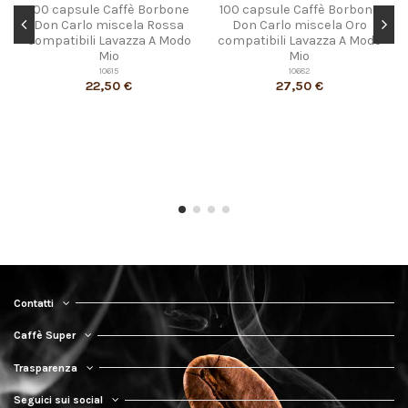
100 capsule Caffè Borbone
100 capsule Caffè Borbone
Don Carlo miscela Rossa
Don Carlo miscela Oro
compatibili Lavazza A Modo
compatibili Lavazza A Modo
Mio
Mio
10615
10682
22,50 €
27,50 €
Contatti
Caffè Super
Trasparenza
Seguici sui social