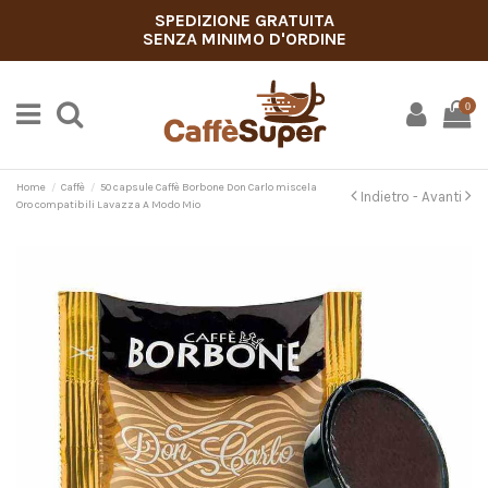
SPEDIZIONE GRATUITA
SENZA MINIMO D'ORDINE
0
Home
Caffè
50 capsule Caffè Borbone Don Carlo miscela
Indietro -
Avanti
Oro compatibili Lavazza A Modo Mio