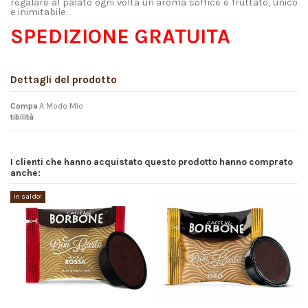
regalare al palato ogni volta un aroma soffice e fruttato, unico
e inimitabile.
SPEDIZIONE GRATUITA
Dettagli del prodotto
Compa
A Modo Mio
tibilità
I clienti che hanno acquistato questo prodotto hanno comprato
anche:
In saldo!
In