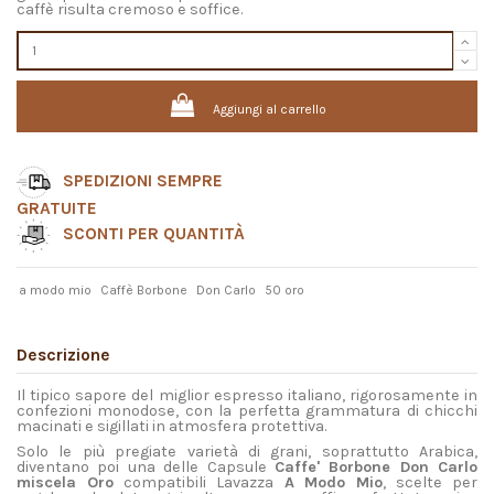
caffè risulta cremoso e soffice.
Aggiungi al carrello
SPEDIZIONI SEMPRE
GRATUITE
SCONTI PER QUANTITÀ
a modo mio
Caffè Borbone
Don Carlo
50 oro
Descrizione
Il tipico sapore del miglior espresso italiano, rigorosamente in
confezioni monodose, con la perfetta grammatura di chicchi
macinati e sigillati in atmosfera protettiva.
Solo le più pregiate varietà di grani, soprattutto Arabica,
diventano poi una delle Capsule
Caffe' Borbone Don Carlo
miscela Oro
compatibili Lavazza
A Modo Mio
, scelte per