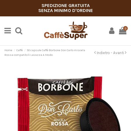
SPEDIZIONE GRATUITA
SENZA MINIMO D'ORDINE
0
Home
Caffè
50 capsule Caffè Borbone Don Carlo miscela
Indietro -
Avanti
Rossa compatibili Lavazza A Modo