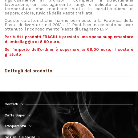
rigorosamente al bronzo! Completa la straordinaria
lavorazione, un asciugamento lungo e delicato a bassa
temperatura, che mantiene intatte le caratteristiche di
sapore, colore, ruvidità della Pasta trafilata.
Queste caratteristiche, hanno permesso a la Fabbrica della
Pasta di diventare nel 2012 il 1° Pastificio in assoluto ad aver
ottenuto il riconoscimento "Pasta di Gragnano I.G.P.
Per tutti i prodotti FRAGILI è prevista una spesa supplementare
di imballaggio di 6.90 euro.
Se l'importo dell'ordine è superiore ai 69,00 euro, il costo è
gratuito
Dettagli del prodotto
Contatti
Caffè Super
Trasparenza
Seguici sui social