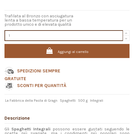
Trafilata al Bronzo con asciugatura
lenta a bassa temperatura per un
prodotto unico e di elevata qualità
Aggiungi al carrello
SPEDIZIONI SEMPRE
GRATUITE
SCONTI PER QUANTITÀ
La Fabbrica della Pasta di Gragn
Spaghetti
500 g
Integrali
Descrizione
Gli
Spaghetti
Integrali
possono essere gustati seguendo le
ricette più svariate, ma i condimenti più popolari sono