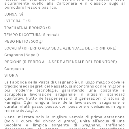
sicuramente quello alla Carbonara e il classico sugo al
pomodoro fresco e basilico.
LUNGA : Sì
INTEGRALE : SI
TRAFILATA AL BRONZO : Si
TEMPO DI COTTURA : 9 minuti
PESO NETTO : 500 gr
LOCALITÀ (RIFERITO ALLA SEDE AZIENDALE DEL FORNITORE)
Gragnano (Napoli)
REGIONE (RIFERITO ALLA SEDE AZIENDALE DEL FORNITORE)
Campania
STORIA
La Fabbrica della Pasta di Gragnano è un luogo magico dove le
tradizioni ed i segreti del Passato, si incontrano con le migliori e
più moderne tecnologie, garantendo una costante e
scrupolosa lavorazione artigianale in altissimi standard
qualitativi, frutto dell'esperienza di 3 generazioni di storia di
Famiglia. Ogni singola fase della lavorazione artigianale è
curata infatti passo passo, con passione e dedizione, in ogni
minimo dettaglio.
Viene utilizzata solo la migliore Semola di prima estrazione
(solo il cuore del chicco di grano), unita all'acqua di una
Secolare e limpida sorgente di Gragnano, trafilando