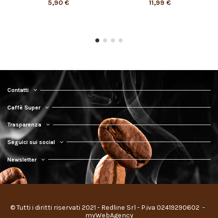
5,90 €
11,99 €
Contatti
Caffè Super
Trasparenza
Seguici sui social
Newsletter
© Tutti i diritti riservati 2021 - Redline Srl - P.iva 02419290602 
 - 
myWebAgency