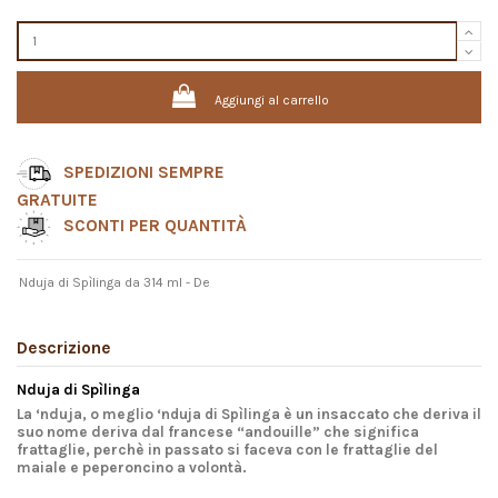
Aggiungi al carrello
SPEDIZIONI SEMPRE
GRATUITE
SCONTI PER QUANTITÀ
Nduja di Spìlinga da 314 ml - De
Descrizione
Nduja di Spìlinga
La ‘nduja, o meglio
‘nduja di Spìlinga
è un insaccato che deriva il
suo nome deriva dal francese “andouille” che significa
frattaglie, perchè in passato si faceva con le frattaglie del
maiale e peperoncino a volontà.