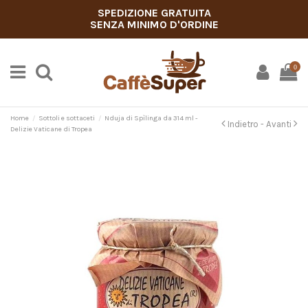
SPEDIZIONE GRATUITA
SENZA MINIMO D'ORDINE
0
Home
Sottoli e sottaceti
Nduja di Spìlinga da 314 ml -
Indietro -
Avanti
Delizie Vaticane di Tropea