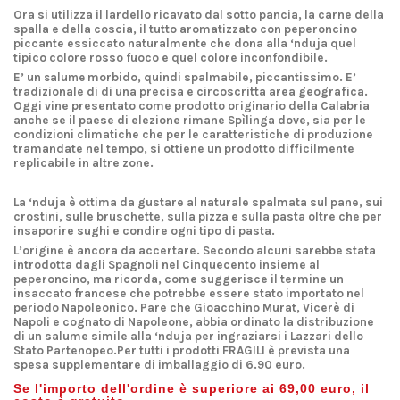
Ora si utilizza il lardello ricavato dal sotto pancia, la carne della
spalla e della coscia, il tutto aromatizzato con peperoncino
piccante essiccato naturalmente che dona alla ‘nduja quel
tipico colore rosso fuoco e quel colore inconfondibile.
E’ un
salume
morbido, quindi spalmabile, piccantissimo. E’
tradizionale di di una precisa e circoscritta area geografica.
Oggi vine presentato come prodotto originario della Calabria
anche se il paese di elezione rimane Spìlinga dove, sia per le
condizioni climatiche che per le caratteristiche di produzione
tramandate nel tempo, si ottiene un prodotto difficilmente
replicabile in altre zone.
La ‘nduja è ottima da gustare al naturale spalmata sul pane, sui
crostini, sulle bruschette, sulla pizza e sulla pasta oltre che per
insaporire sughi e condire ogni tipo di pasta.
L’origine è ancora da accertare. Secondo alcuni sarebbe stata
introdotta dagli Spagnoli nel Cinquecento insieme al
peperoncino, ma ricorda, come suggerisce il termine un
insaccato francese che potrebbe essere stato importato nel
periodo Napoleonico. Pare che Gioacchino Murat, Vicerè di
Napoli e cognato di Napoleone, abbia ordinato la distribuzione
di un salume simile alla ‘nduja per ingraziarsi i Lazzari dello
Stato Partenopeo.Per tutti i prodotti FRAGILI è prevista una
spesa supplementare di imballaggio di 6.90 euro.
Se l'importo dell'ordine è superiore ai 69,00 euro, il