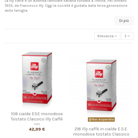
La
Illy caffè
è un’azienda familiare italiana fondata a Trieste, nel lontano
1933, da Francesco Illy. Oggi la società è guidata dalla terza generazione
della famiglia.
Di più
Rilevanza
5
108 cialde ESE monodose
Tostato Classico Illy Caffè
Non disponibile
11415
216 Illy caffè in cialde E.S.E.
42,99 €
monodose tostato Classico