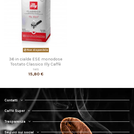
Non disponibile
36 in cialde ESE monodose
Tostato Classico Illy Caffè
11415
15,80 €
Contatti
Caffè Super
Trasparenza
Seguici sui social