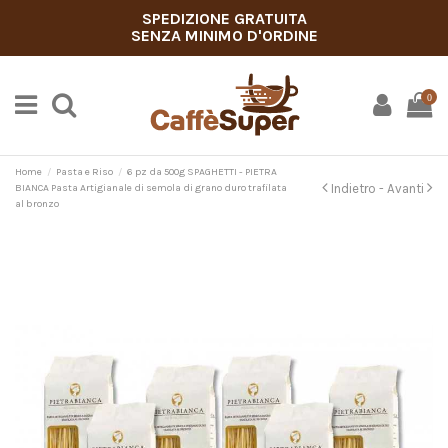
SPEDIZIONE GRATUITA
SENZA MINIMO D'ORDINE
0
Home
Pasta e Riso
6 pz da 500g SPAGHETTI - PIETRA
Indietro -
Avanti
BIANCA Pasta Artigianale di semola di grano duro trafilata
al bronzo