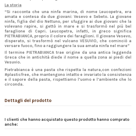
La storia
“Si racconta che una ninfa marina, di nome Leucopetra, era
amata e contesa da due giovani: Vesevo e Sebeto. La giovane
ninfa, figlia del dio Nettuno, per sfuggire ai due giovani che la
volevano rapire, si gettò in mare e si trasformò nel più bel
faraglione di Capri. Leucopetra, infatti, in greco significa
PIETRABIANCA, proprio il colore dei faraglioni. Il giovane Vesevo,
disperato, si trasformò nel vulcano VESUVIO, che cominciò a
versare fuoco, fino a raggiungere la sua amata ninfa nel mare”
Il termine PIETRABIANCA trae origine da una antica leggenda
Greca che in antichità diede il nome a quella zona ai piedi del
Vesuvio.
Pietrabianca è una pasta che rispetta la natura,con confezioni
#plasticfree, che mantengono intatto e invariato la consistenza
e il sapore della pasta, rispettiamo l’uomo e l’ambiente che lo
circonda.
Dettagli del prodotto
I clienti che hanno acquistato questo prodotto hanno comprato
anche: