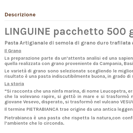
Descrizione
LINGUINE pacchetto 500 
Pasta Artigianale di semola di grano duro trafilata
Il Grano
La preparazione parte da un’attenta analisi ed una sapien
quella realizzata con grano proveniente da Campania, Basil
Le varietà di grano sono selezionate scegliendo le miglior
risultato è una pasta indiscutibilmente buona, in grado di s
La storia
“Si racconta che una ninfa marina, di nome Leucopetra, era
che la volevano rapire, si gettò in mare e si trasformò ne
giovane Vesevo, disperato, si trasformò nel vulcano VESUV
Il termine PIETRABIANCA trae origine da una antica leggenda
Pietrabianca è una pasta che rispetta la natura,con conf
l’ambiente che lo circonda.