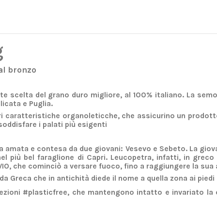
g
 al bronzo
te scelta del grano duro migliore, al
100% italiano
. La semo
icata e Puglia.
i caratteristiche organoleticche, che assicurino un prodotto 
oddisfare i palati più esigenti
 amata e contesa da due giovani: Vesevo e Sebeto. La giovane
l più bel faraglione di Capri. Leucopetra, infatti, in greco s
IO, che cominciò a versare fuoco, fino a raggiungere la sua
 Greca che in antichità diede il nome a quella zona ai piedi 
ezioni #plasticfree, che mantengono intatto e invariato la 