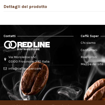
Dettagli del prodotto
Contatti
Caffè Super
Chi siamo
Contattaci
Rivenditori
Via Morolense snc
03100 Frosinone (FR) Italia
Mappa del sito
info@caffesuper.com