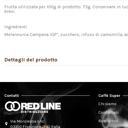
Frutta utilizzata per 100g di prodotto: 73g. Conservare in luo
brevi.
Ingredienti
Melannurca Campana IGP”, zucchero, infuso di camomilla, aci
Dettagli del prodotto
Contatti
Caffè Super
Chi siamo
Contattaci
Rivenditori
Via Morolense snc
03100 Frosinone (FR) Italia