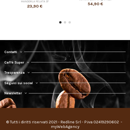
MANDORLA PELATA 37
54,90 €
23,90 €
Contatti
Caffè Super
Trasparenza
Seguici sui social
Newsletter
© Tutti i diritti riservati 2021 - Redline Srl - P.iva 02419290602 
 - 
myWebAgency