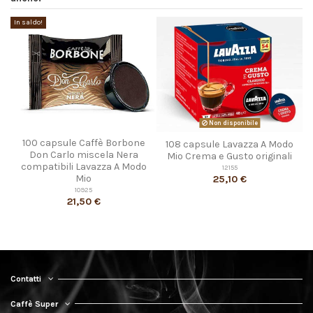
In saldo!
Non disponibile
100 capsule Caffè Borbone
108 capsule Lavazza A Modo
Don Carlo miscela Nera
Mio Crema e Gusto originali
compatibili Lavazza A Modo
12155
Mio
25,10 €
10925
21,50 €
Contatti
Caffè Super