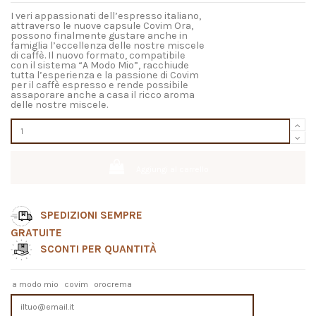
I veri appassionati dell’espresso italiano,
attraverso le nuove capsule Covim Ora,
possono finalmente gustare anche in
famiglia l’eccellenza delle nostre miscele
di caffè. Il nuovo formato, compatibile
con il sistema “A Modo Mio”, racchiude
tutta l’esperienza e la passione di Covim
per il caffè espresso e rende possibile
assaporare anche a casa il ricco aroma
delle nostre miscele.
Aggiungi al carrello
SPEDIZIONI SEMPRE
GRATUITE
SCONTI PER QUANTITÀ
a modo mio
covim
orocrema