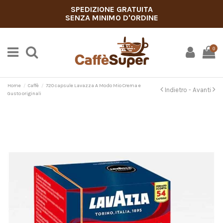
SPEDIZIONE GRATUITA
SENZA MINIMO D'ORDINE
0
Home
Caffè
720 capsule Lavazza A Modo Mio Crema e
Indietro -
Avanti
Gusto originali