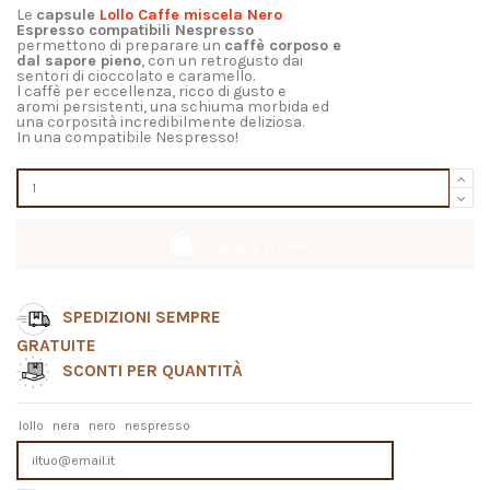
Le
capsule
Lollo Caffe miscela Nero
Espresso compatibili Nespresso
permettono di preparare un
caffè corposo e
dal sapore pieno
, con un retrogusto dai
sentori di cioccolato e caramello.
l caffè per eccellenza, ricco di gusto e
aromi persistenti, una schiuma morbida ed
una corposità incredibilmente deliziosa.
In una compatibile Nespresso!
Aggiungi al carrello
SPEDIZIONI SEMPRE
GRATUITE
SCONTI PER QUANTITÀ
lollo
nera
nero
nespresso