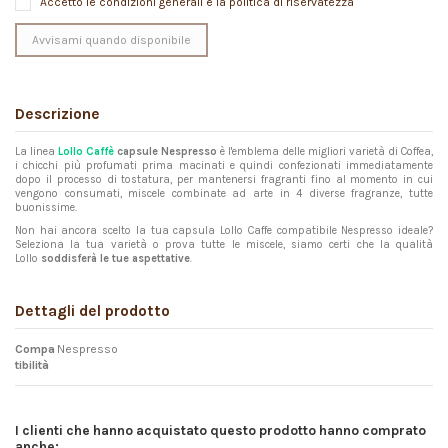
Accetto le condizioni generali e la politica di riservatezza
Descrizione
La linea
Lollo Caffè
capsule Nespresso
è l'emblema delle migliori varietà di Coffea,
i chicchi più profumati prima macinati e quindi confezionati immediatamente
dopo il processo di tostatura, per mantenersi fragranti fino al momento in cui
vengono consumati, miscele combinate ad arte in 4 diverse fragranze, tutte
buonissime.
Non hai ancora scelto la tua capsula Lollo Caffe compatibile Nespresso ideale?
Seleziona la tua varietà o prova tutte le miscele, siamo certi che la qualità
Lollo
soddisferà le tue aspettative
.
Dettagli del prodotto
Compa
Nespresso
tibilità
I clienti che hanno acquistato questo prodotto hanno comprato
anche: