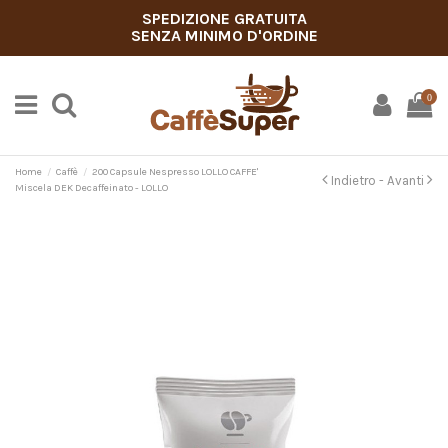
SPEDIZIONE GRATUITA
SENZA MINIMO D'ORDINE
0
Home
Caffè
200 Capsule Nespresso LOLLO CAFFE'
Indietro -
Avanti
Miscela DEK Decaffeinato - LOLLO