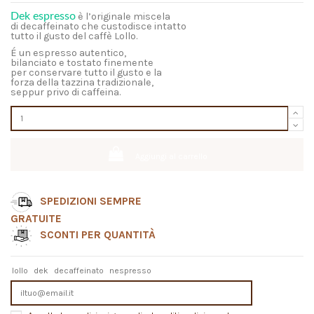
Dek espresso
è l’originale miscela
di decaffeinato che custodisce intatto
tutto il gusto del caffè Lollo.
É un espresso
autentico,
bilanciato e tostato finemente
per conservare tutto il gusto e la
forza della tazzina tradizionale,
seppur
privo di caffeina
.
Aggiungi al carrello
SPEDIZIONI SEMPRE
GRATUITE
SCONTI PER QUANTITÀ
lollo
dek
decaffeinato
nespresso