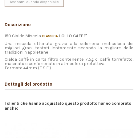
Descrizione
150 Cialde Miscela
LOLLO CAFFE'
CLASSICA
Una miscela ottenuta grazie alla selezione meticolosa dei
migliori grani tostati lentamente secondo la migliore delle
tradizioni Napoletane
Cialda caffè in carta filtro contenente 7,5g di caffè torrefatto,
macinato e confezionato in atmosfera protettiva.
Formato 44mm (E.S.E.)
Dettagli del prodotto
I clienti che hanno acquistato questo prodotto hanno comprato
anche:
In