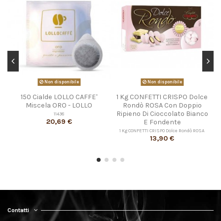
Non disponibile
Non disponibile
150 Cialde LOLLO CAFFE'
1 Kg CONFETTI CRISPO Dolce
Miscela ORO - LOLLO
Rondò ROSA Con Doppio
Ripieno Di Cioccolato Bianco
11438
20,69 €
E Fondente
1 Kg CONFETTI CRISPO Dolce Rondò ROSA
13,90 €
Contatti