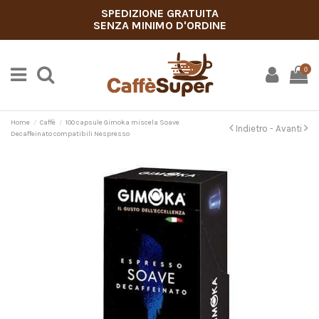
SPEDIZIONE GRATUITA
SENZA MINIMO D'ORDINE
0
Home
Caffè
100 capsule Gimoka miscela Soave
Indietro -
Avanti
Decaffeinato compatibili Nespresso