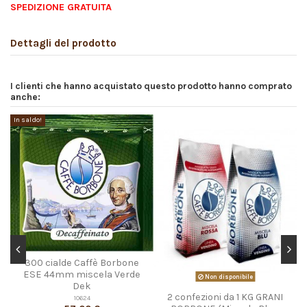
SPEDIZIONE GRATUITA
Dettagli del prodotto
I clienti che hanno acquistato questo prodotto hanno comprato
anche:
In saldo!
In
300 cialde Caffè Borbone
ESE 44mm miscela Verde
Non disponibile
Dek
2 confezioni da 1 KG GRANI
10624