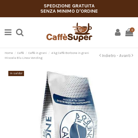
SPEDIZIONE GRATUITA
SENZA MINIMO D'ORDINE
0
Home
Caffè
Caffè in grani
4 kg Caffè Borbone in grani
Indietro -
Avanti
Miscela Blu Linea Vending
In saldo!