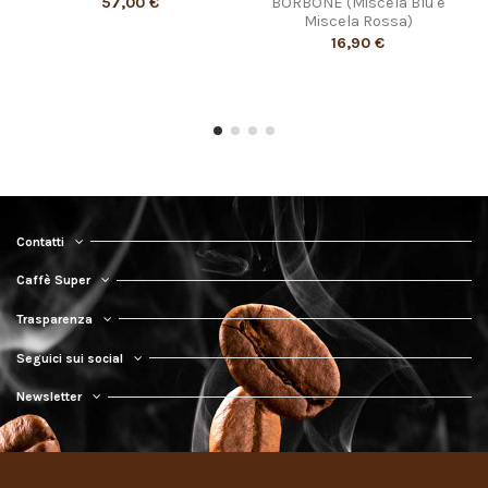
57,00 €
BORBONE (Miscela Blu e
Miscela Rossa)
16,90 €
Contatti
Caffè Super
Trasparenza
Seguici sui social
Newsletter