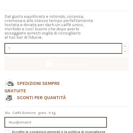
Dal gusto equilibrato e rotondo, corposa,
cremosa e allo stesso tempo perfettamente
tostata e dorata per darti un caffé unico,
morbido e così buono che dopo averlo
assaggiato avresti voglia di consigliarlo
al tuo bar di fiducia.
Aggiungi al carrello
SPEDIZIONI SEMPRE
GRATUITE
SCONTI PER QUANTITÀ
Blu
Caffè Borbone
grani
4 kg
Accetto le condizioni generali e la politica di riservatezza